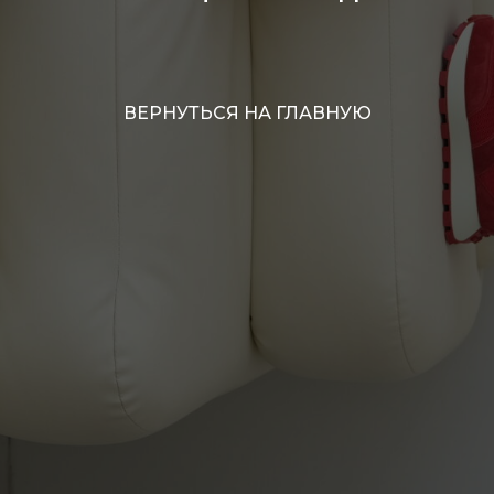
ВЕРНУТЬСЯ НА ГЛАВНУЮ
ГЛАВНАЯ
/ КАТАЛОГ
О НАС
/
ДОСТАВКА
/ ОПЛАТА
ВОЗВРАТ
/
ПОЛИТИКА
ОФЕРТА
/
INST
/ TG /
WA
КОНТАКТЫ