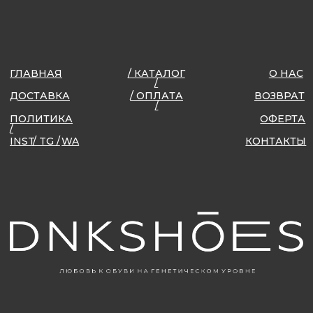
ИП ДОБКИНА ЕЛЕНА ВАСИЛЬЕВНА
ИНН 545262393766
ОГРНИП 320547600026854