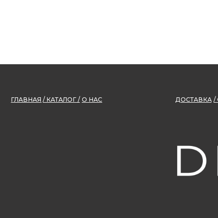
ГЛАВНАЯ
/ КАТАЛОГ /
О НАС
ДОСТАВКА
/ ОПЛАТА 
ИП ДОБКИНА ЕЛЕНА
ИНН
ВАСИЛЬЕВНА
545262393766