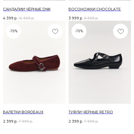
САНДАЛИИ ЧЁРНЫЕ DNK
БОСОНОЖКИ CHOCOLATE
4 399
р.
10 999
р.
3 999
р.
9 999
р.
-70%
-70%
ГЛАВНАЯ
/ КАТАЛОГ
О НАС
/
ДОСТАВКА
/ ОПЛАТА
ВОЗВРАТ
/
ПОЛИТИКА
ОФЕРТА
/
INST
/ TG /
WA
КОНТАКТЫ
БАЛЕТКИ BORDEAUX
ТУФЛИ ЧЁРНЫЕ RETRO
2 399
р.
7 999
р.
2 399
р.
7 999
р.